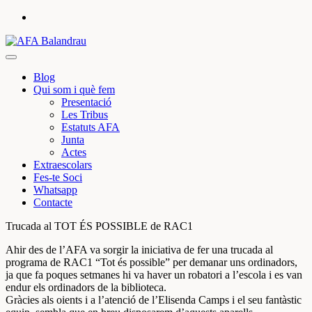
Skip
to
content
Web de l'AFA de l'Escola Balandrau de Girona
AFA Balandrau
Blog
Qui som i què fem
Presentació
Les Tribus
Estatuts AFA
Junta
Actes
Extraescolars
Fes-te Soci
Whatsapp
Contacte
Trucada al TOT ÉS POSSIBLE de RAC1
Ahir des de l’AFA va sorgir la iniciativa de fer una trucada al
programa de RAC1 “Tot és possible” per demanar uns ordinadors,
ja que fa poques setmanes hi va haver un robatori a l’escola i es van
endur els ordinadors de la biblioteca.
Gràcies als oients i a l’atenció de l’Elisenda Camps i el seu fantàstic