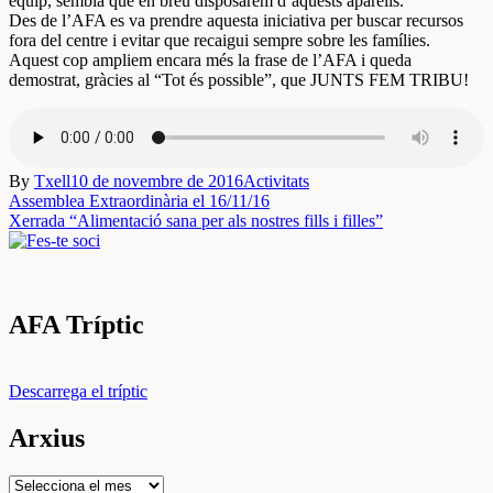
equip, sembla que en breu disposarem d’aquests aparells.
Des de l’AFA es va prendre aquesta iniciativa per buscar recursos
fora del centre i evitar que recaigui sempre sobre les famílies.
Aquest cop ampliem encara més la frase de l’AFA i queda
demostrat, gràcies al “Tot és possible”, que JUNTS FEM TRIBU!
By
Txell
10 de novembre de 2016
Activitats
Navegació
Assemblea Extraordinària el 16/11/16
Xerrada “Alimentació sana per als nostres fills i filles”
d'entrades
AFA Tríptic
Descarrega el tríptic
Arxius
Arxius