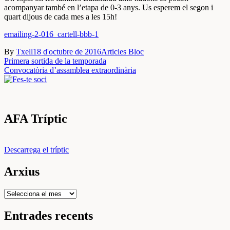
acompanyar també en l’etapa de 0-3 anys. Us esperem el segon i
quart dijous de cada mes a les 15h!
emailing-2-016_cartell-bbb-1
By
Txell
18 d'octubre de 2016
Articles Bloc
Navegació
Primera sortida de la temporada
Convocatòria d’assamblea extraordinària
d'entrades
AFA Tríptic
Descarrega el tríptic
Arxius
Arxius
Entrades recents