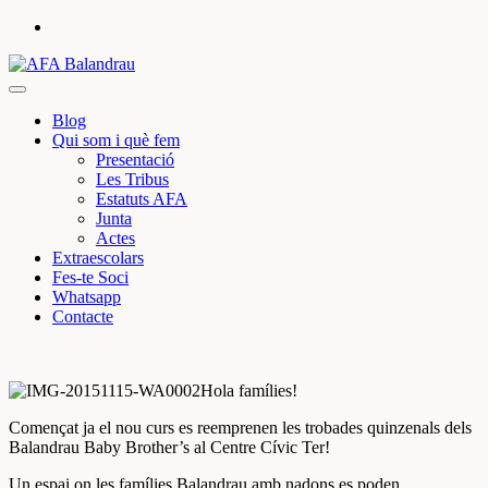
Skip
to
content
Web de l'AFA de l'Escola Balandrau de Girona
AFA Balandrau
Blog
Qui som i què fem
Presentació
Les Tribus
Estatuts AFA
Junta
Actes
Extraescolars
Fes-te Soci
Whatsapp
Contacte
Hola famílies!
Començat ja el nou curs es reemprenen les trobades quinzenals dels
Balandrau Baby Brother’s al Centre Cívic Ter!
Un espai on les famílies Balandrau amb nadons es poden